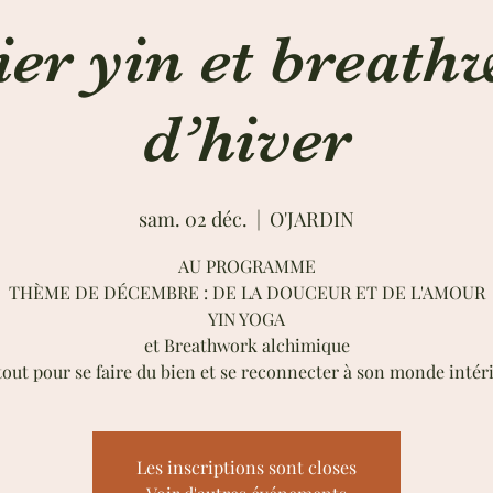
ier yin et breat
d’hiver
sam. 02 déc.
  |  
O'JARDIN
AU PROGRAMME
THÈME DE DÉCEMBRE : DE LA DOUCEUR ET DE L'AMOUR
YIN YOGA
et Breathwork alchimique
tout pour se faire du bien et se reconnecter à son monde intér
Les inscriptions sont closes