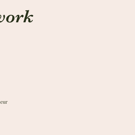
hwork
ieur