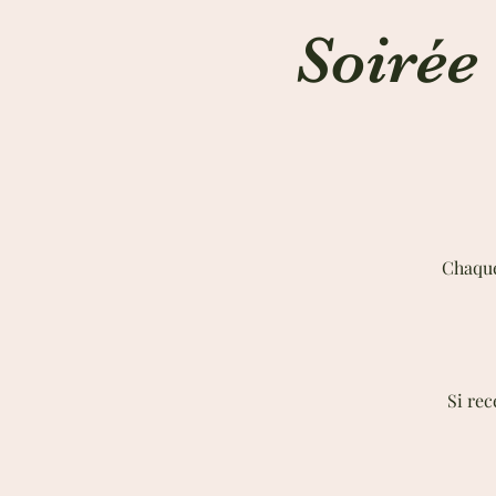
Soirée 
Chaque
Si rec